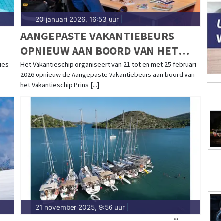
20 januari 2026, 16:53 uur
|
AANGEPASTE VAKANTIEBEURS
OPNIEUW AAN BOORD VAN HET
VAKANTIESCHIP PRINS WILLEM-
ies
Het Vakantieschip organiseert van 21 tot en met 25 februari
2026 opnieuw de Aangepaste Vakantiebeurs aan boord van
ALEXANDER
het Vakantieschip Prins [...]
21 november 2025, 9:56 uur
|