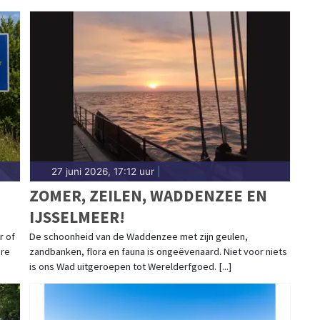
27 juni 2026, 17:12 uur
|
ZOMER, ZEILEN, WADDENZEE EN
IJSSELMEER!
r of
De schoonheid van de Waddenzee met zijn geulen,
ere
zandbanken, flora en fauna is ongeëvenaard. Niet voor niets
is ons Wad uitgeroepen tot Werelderfgoed. [...]