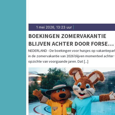
1 mei 2026, 13:23 uur
|
BOEKINGEN ZOMERVAKANTIE
BLIJVEN ACHTER DOOR FORSE
PRIJZEN – LAST-MINUTE EXPLOS
NEDERLAND - De boekingen voor huisjes op vakantiepa
in de zomervakantie van 2026 blijven momenteel achter 
VERWACHT
opzichte van voorgaande jaren. Dat [...]