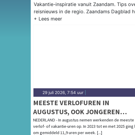
Vakantie-inspiratie vanuit Zaandam. Tips o
reisnieuws in de regio. Zaandams Dagblad he
29 juli 2026, 7:54 uur
|
MEESTE VERLOFUREN IN
AUGUSTUS, OOK JONGEREN
WERKEN DAN MINSTE AANTAL
NEDERLAND - In augustus nemen werkenden de meeste
verlof- of vakantie-uren op. In 2023 tot en met 2025 ging
UREN
om gemiddeld 11,9 uren per week. [...]