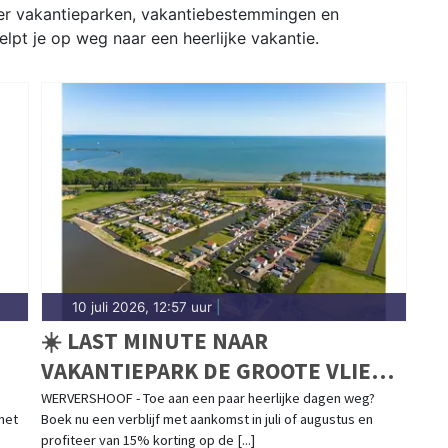
ver vakantieparken, vakantiebestemmingen en
lpt je op weg naar een heerlijke vakantie.
10 juli 2026, 12:57 uur
|
☀️ LAST MINUTE NAAR
VAKANTIEPARK DE GROOTE VLIET?
☀️
WERVERSHOOF - Toe aan een paar heerlijke dagen weg?
 het
Boek nu een verblijf met aankomst in juli of augustus en
profiteer van 15% korting op de [...]