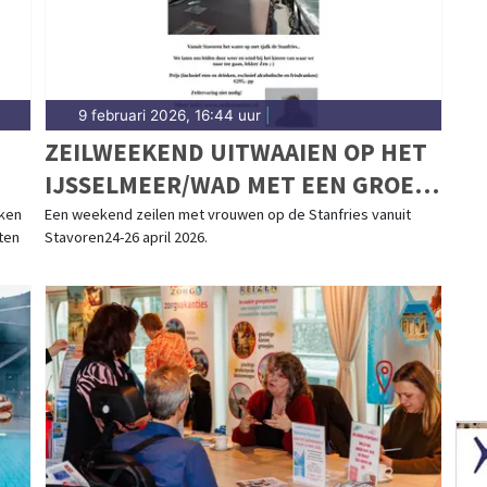
9 februari 2026, 16:44 uur
|
ZEILWEEKEND UITWAAIEN OP HET
IJSSELMEER/WAD MET EEN GROEP
IE
VROUWEN
rken
Een weekend zeilen met vrouwen op de Stanfries vanuit
ten
Stavoren24-26 april 2026.