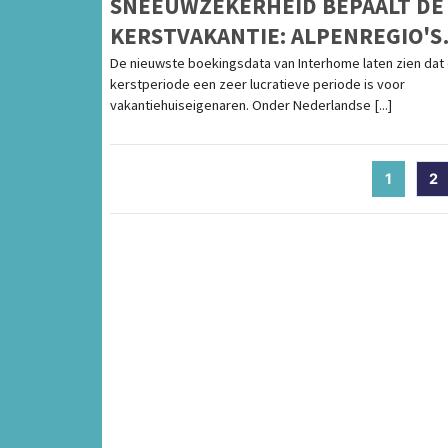
SNEEUWZEKERHEID BEPAALT DE
KERSTVAKANTIE: ALPENREGIO'S
BLIJVEN TOPBESTEMMINGEN
De nieuwste boekingsdata van Interhome laten zien dat
kerstperiode een zeer lucratieve periode is voor
vakantiehuiseigenaren. Onder Nederlandse [...]
1
(curren
2