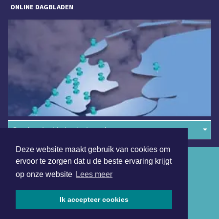
ONLINE DAGBLADEN
Overige dagbladen in de regio
Deze website maakt gebruik van cookies om
Algemene voorwaarden
ervoor te zorgen dat u de beste ervaring krijgt
op onze website
Lees meer
Disclaimer
Privacy Statement
Ik accepteer cookies
Copyright (c) 2026 | Zaandamsdagblad.nl - Alle rechten