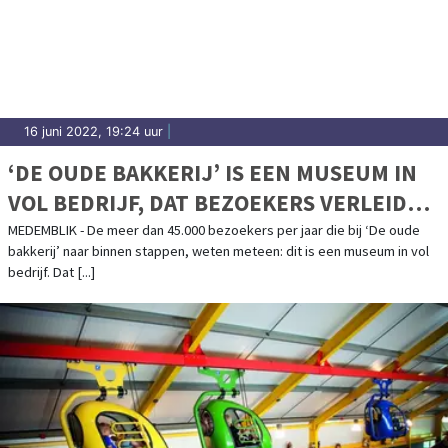
16 juni 2022, 19:24 uur
|
‘DE OUDE BAKKERIJ’ IS EEN MUSEUM IN
VOL BEDRIJF, DAT BEZOEKERS VERLEIDT
VIA ALLE ZINTUIGEN
MEDEMBLIK - De meer dan 45.000 bezoekers per jaar die bij ‘De oude
bakkerij’ naar binnen stappen, weten meteen: dit is een museum in vol
bedrijf. Dat [...]