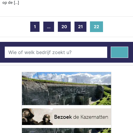
op de [...]
1
...
20
21
22
(current)