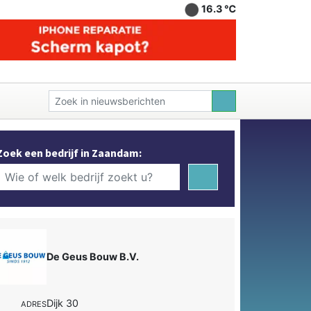
16.3 ℃
Zoek een bedrijf in Zaandam:
De Geus Bouw B.V.
Dijk 30
ADRES