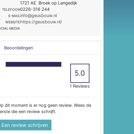
1721 AE Broek op Langedijk
0226-316 244
TELEFOON
info@geusbouw.nl
E-MAIL
https://geusbouw.nl/
WEBSITE
OCIAL MEDIA
Beoordelingen
5
4
5.0
3
2
1 Reviews
p dit moment is er nog geen review. Wees de
erste die een review schrijft.
Een review schrijven