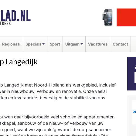
LAD.NL
streek
Regionaal
Specials
Sport
Uitgaan
Vacatures
Contact
p Langedijk
op Langedijk met Noord-Holland als werkgebied, inclusief
uwer in nieuwbouw, verbouw en renovatie. Onze veelal
ten en leveranciers bevestigen de stabiliteit van ons
ouwen daar bijvoorbeeld veel scholen en appartementen.
dakkapel, aanbouw of de nieuw- of verbouw van uw
t zo goed, want we zijn ook ‘gewoon’ de dorpsaannemer
n wij zelf en komen uit onze eigen timmerfabriek “de