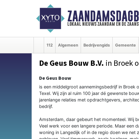
ZAANDAMSDAGB
lokaal nieuws zaandam en de zaan
112
Algemeen
Bedrijvengids
Gemeente
De Geus Bouw B.V.
in Broek o
De Geus Bouw
is een middelgroot aannemingsbedrijf in Broek 
Texel. Wij zijn al ruim 100 jaar dé gewenste bo
jarenlange relaties met opdrachtgevers, architec
bedrijf.
Amsterdam, daar gebeurt het momenteel. Wij b
Veel werk voor een langere periode. Maar een 
woning in Langedijk of in de regio doen we ne
gebleven. Veel timmerwerk, zoals kozijnen, make