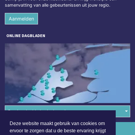
samenvatting van alle gebeurtenissen uit jouw regio.
Aanmelden
ONLINE DAGBLADEN
Overige dagbladen in de regio
Deze website maakt gebruik van cookies om
Algemene voorwaarden
ervoor te zorgen dat u de beste ervaring krijgt