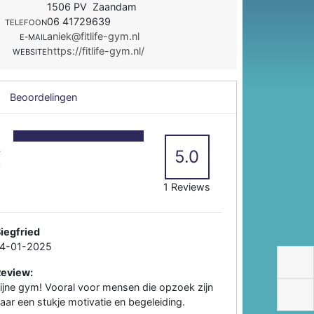
1506 PV Zaandam
06 41729639
TELEFOON
aniek@fitlife-gym.nl
E-MAIL
https://fitlife-gym.nl/
WEBSITE
Beoordelingen
5
4
5.0
3
2
1 Reviews
iegfried
14-01-2025
Review:
ijne gym! Vooral voor mensen die opzoek zijn
aar een stukje motivatie en begeleiding.