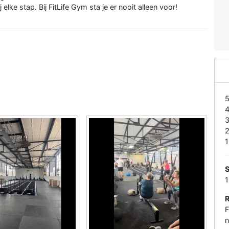
lke stap. Bij FitLife Gym sta je er nooit alleen voor!
1
S
F
n