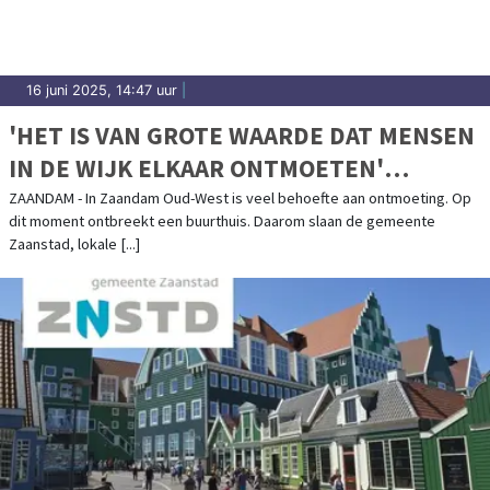
16 juni 2025, 14:47 uur
|
'HET IS VAN GROTE WAARDE DAT MENSEN
IN DE WIJK ELKAAR ONTMOETEN'
OPENWEST: ZAANDAM OUD-WEST OPENT
ZAANDAM - In Zaandam Oud-West is veel behoefte aan ontmoeting. Op
dit moment ontbreekt een buurthuis. Daarom slaan de gemeente
DEUREN VOOR ONTMOETING OP
Zaanstad, lokale [...]
ZATERDAG 21 JUNI