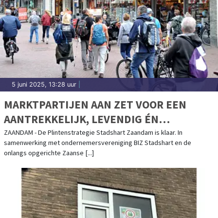
5 juni 2025, 13:28 uur
|
MARKTPARTIJEN AAN ZET VOOR EEN
AANTREKKELIJK, LEVENDIG ÉN
GEVARIEERD STADSHART ZAANDAM
ZAANDAM - De Plintenstrategie Stadshart Zaandam is klaar. In
samenwerking met ondernemersvereniging BIZ Stadshart en de
onlangs opgerichte Zaanse [...]