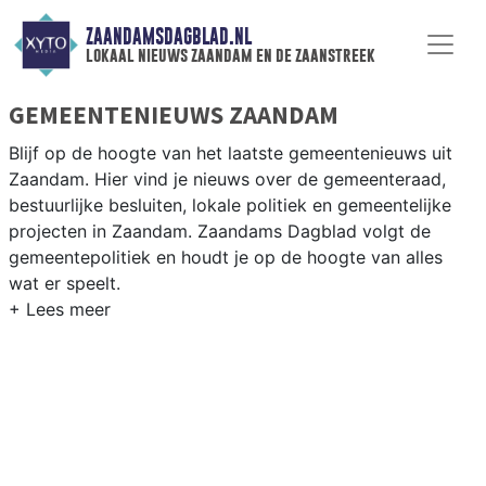
ZAANDAMSDAGBLAD.NL
lokaal nieuws zaandam en de zaanstreek
GEMEENTENIEUWS ZAANDAM
Blijf op de hoogte van het laatste gemeentenieuws uit
Zaandam. Hier vind je nieuws over de gemeenteraad,
bestuurlijke besluiten, lokale politiek en gemeentelijke
projecten in Zaandam. Zaandams Dagblad volgt de
gemeentepolitiek en houdt je op de hoogte van alles
wat er speelt.
GEMEENTE ZAANDAM
Van woningbouwplannen in InvertedSkyline-project tot
besluiten over industrieel erfgoed, de Zaan en de
vergroening van de grootste Zaanse stad Zaandam. Hier
vind je het complete overzicht van gemeentenieuws in
Zaandam.