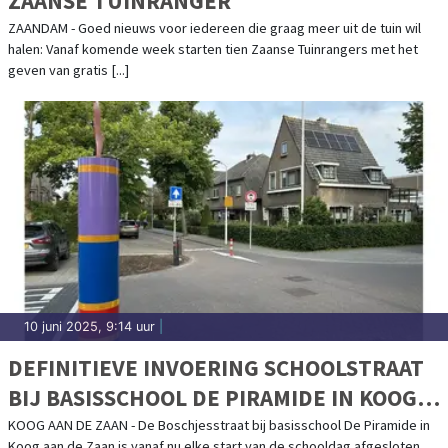
ZAANSE TUINRANGER
ZAANDAM - Goed nieuws voor iedereen die graag meer uit de tuin wil
halen: Vanaf komende week starten tien Zaanse Tuinrangers met het
geven van gratis [...]
10 juni 2025, 9:14 uur
|
DEFINITIEVE INVOERING SCHOOLSTRAAT
BIJ BASISSCHOOL DE PIRAMIDE IN KOOG
AAN DE ZAAN NA SUCCESVOLLE PROEF
KOOG AAN DE ZAAN - De Boschjesstraat bij basisschool De Piramide in
Koog aan de Zaan is vanaf nu elke start van de schooldag afgesloten