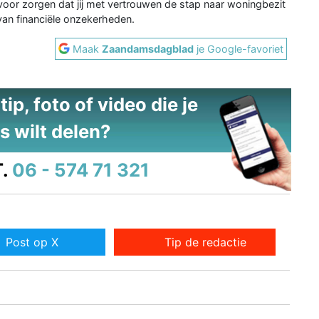
or zorgen dat jij met vertrouwen de stap naar woningbezit
 van financiële onzekerheden.
Maak
Zaandamsdagblad
je Google-favoriet
ip, foto of video die je
s wilt delen?
.
06 - 574 71 321
Post op X
Tip de redactie