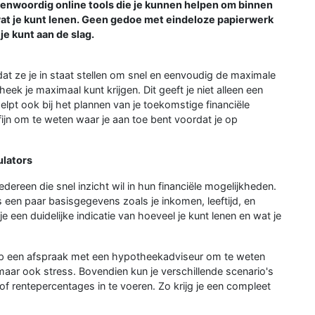
genwoordig online tools die je kunnen helpen om binnen
wat je kunt lenen. Geen gedoe met eindeloze papierwerk
je kunt aan de slag.
at ze je in staat stellen om snel en eenvoudig de maximale
eek je maximaal kunt krijgen. Dit geeft je niet alleen een
helpt ook bij het plannen van je toekomstige financiële
jd fijn om te weten waar je aan toe bent voordat je op
ulators
dereen die snel inzicht wil in hun financiële mogelijkheden.
s een paar basisgegevens zoals je inkomen, leeftijd, en
e een duidelijke indicatie van hoeveel je kunt lenen en wat je
 op een afspraak met een hypotheekadviseur om te weten
, maar ook stress. Bovendien kun je verschillende scenario's
 of rentepercentages in te voeren. Zo krijg je een compleet