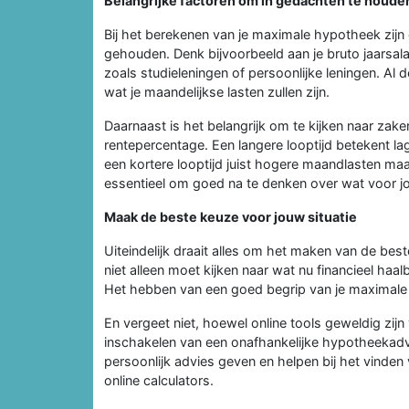
Belangrijke factoren om in gedachten te houde
Bij het berekenen van je maximale hypotheek zij
gehouden. Denk bijvoorbeeld aan je bruto jaarsal
zoals studieleningen of persoonlijke leningen. Al
wat je maandelijkse lasten zullen zijn.
Daarnaast is het belangrijk om te kijken naar zak
rentepercentage. Een langere looptijd betekent la
een kortere looptijd juist hogere maandlasten maa
essentieel om goed na te denken over wat voor jo
Maak de beste keuze voor jouw situatie
Uiteindelijk draait alles om het maken van de best
niet alleen moet kijken naar wat nu financieel haa
Het hebben van een goed begrip van je maximale h
En vergeet niet, hoewel online tools geweldig zijn
inschakelen van een onafhankelijke hypotheekadv
persoonlijk advies geven en helpen bij het vinden 
online calculators.