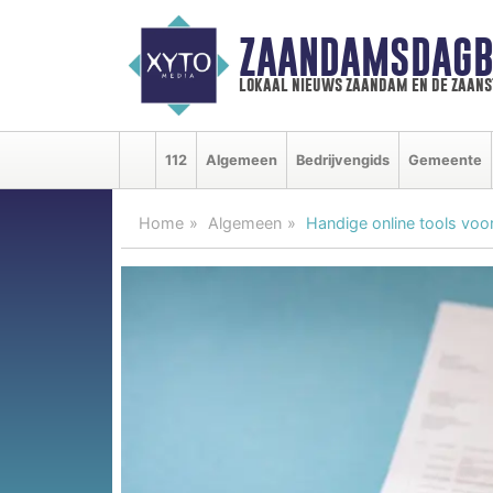
ZAANDAMSDAGB
lokaal nieuws zaandam en de zaan
112
Algemeen
Bedrijvengids
Gemeente
Home
Algemeen
Handige online tools voor