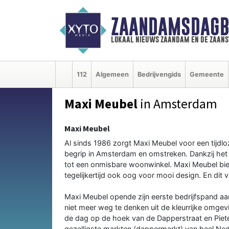
ZAANDAMSDAGB
lokaal nieuws zaandam en de zaan
112
Algemeen
Bedrijvengids
Gemeente
Maxi Meubel
in Amsterdam
Maxi Meubel
Al sinds 1986 zorgt Maxi Meubel voor een tijdloze
begrip in Amsterdam en omstreken. Dankzij het z
tot een onmisbare woonwinkel. Maxi Meubel bied
tegelijkertijd ook oog voor mooi design. En dit v
Maxi Meubel opende zijn eerste bedrijfspand aan
niet meer weg te denken uit de kleurrijke omge
de dag op de hoek van de Dapperstraat en Piete
gezelligste markten (dappermarkt) van heel Ned