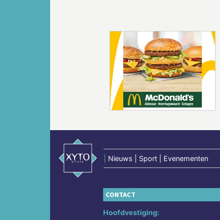
Vorige
|
Nieuws | Sport | Evenementen
CONTACT
Hoofdvestiging: