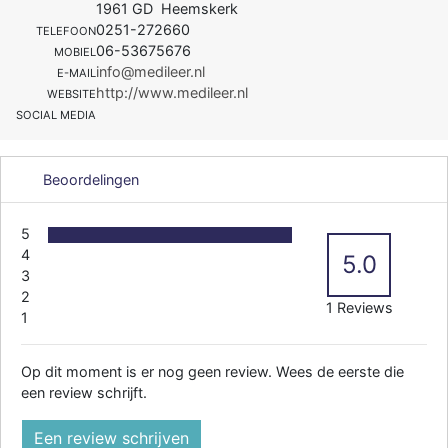
1961 GD Heemskerk
0251-272660
TELEFOON
06-53675676
MOBIEL
info@medileer.nl
E-MAIL
http://www.medileer.nl
WEBSITE
SOCIAL MEDIA
Beoordelingen
5
4
5.0
3
2
1 Reviews
1
Op dit moment is er nog geen review. Wees de eerste die
een review schrijft.
Een review schrijven