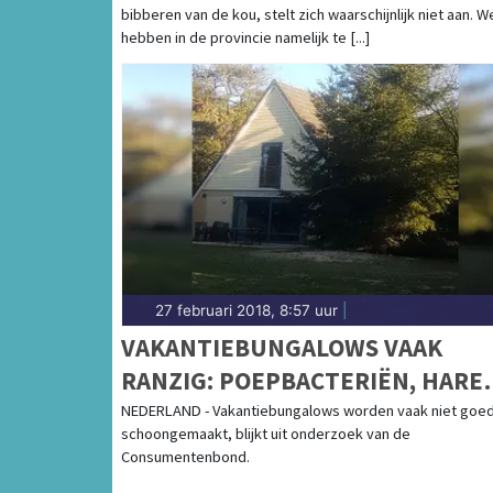
bibberen van de kou, stelt zich waarschijnlijk niet aan. W
hebben in de provincie namelijk te [...]
27 februari 2018, 8:57 uur
|
VAKANTIEBUNGALOWS VAAK
RANZIG: POEPBACTERIËN, HARE
SCHIMMELS, BEESTJES EN VLEK
NEDERLAND - Vakantiebungalows worden vaak niet goe
schoongemaakt, blijkt uit onderzoek van de
Consumentenbond.