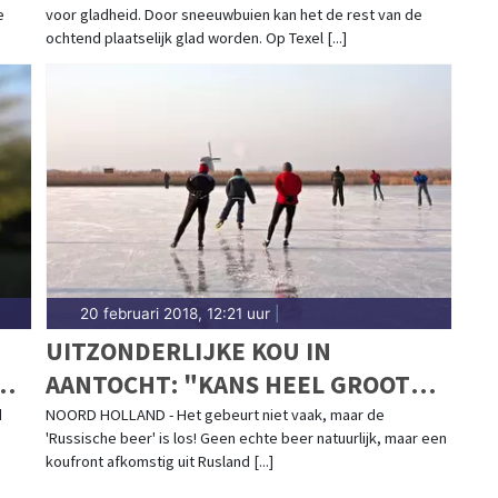
e
voor gladheid. Door sneeuwbuien kan het de rest van de
ochtend plaatselijk glad worden. Op Texel [...]
20 februari 2018, 12:21 uur
|
UITZONDERLIJKE KOU IN
N,
AANTOCHT: "KANS HEEL GROOT
KEN
DAT WE KUNNEN SCHAATSEN"
d
NOORD HOLLAND - Het gebeurt niet vaak, maar de
'Russische beer' is los! Geen echte beer natuurlijk, maar een
koufront afkomstig uit Rusland [...]