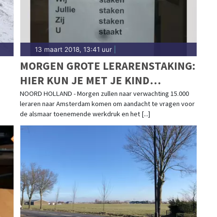
13 maart 2018, 13:41 uur
|
MORGEN GROTE LERARENSTAKING:
HIER KUN JE MET JE KIND
TERECHT
NOORD HOLLAND - Morgen zullen naar verwachting 15.000
leraren naar Amsterdam komen om aandacht te vragen voor
de alsmaar toenemende werkdruk en het [...]