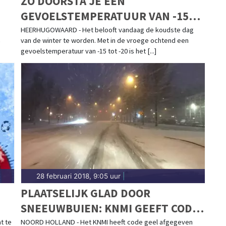
ZO DOORSTA JE EEN
GEVOELSTEMPERATUUR VAN -15
TOT -20 GRADEN!
HEERHUGOWAARD - Het belooft vandaag de koudste dag
n
van de winter te worden. Met in de vroege ochtend een
gevoelstemperatuur van -15 tot -20 is het [...]
28 februari 2018, 9:05 uur
|
PLAATSELIJK GLAD DOOR
SNEEUWBUIEN: KNMI GEEFT CODE
GEEL AF
t te
NOORD HOLLAND - Het KNMI heeft code geel afgegeven