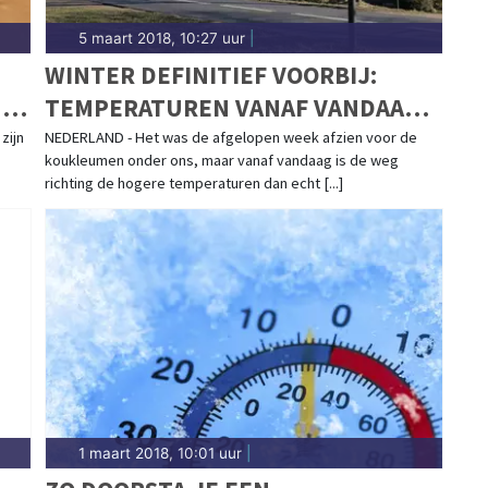
5 maart 2018, 10:27 uur
|
P
WINTER DEFINITIEF VOORBIJ:
G'
TEMPERATUREN VANAF VANDAAG
OMHOOG
zijn
NEDERLAND - Het was de afgelopen week afzien voor de
koukleumen onder ons, maar vanaf vandaag is de weg
richting de hogere temperaturen dan echt [...]
1 maart 2018, 10:01 uur
|