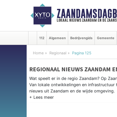
ZAANDAMSDAGB
lokaal nieuws zaandam en de zaan
112
Algemeen
Bedrijvengids
Gemeente
Home
Regionaal
Pagina 125
REGIONAAL NIEUWS ZAANDAM E
Wat speelt er in de regio Zaandam? Op Zaan
Van lokale ontwikkelingen en infrastructuur 
nieuws uit Zaandam en de wijde omgeving.
REGIONIEUWS ZAANDAM
Naast Zaandam volgen wij ook het nieuws u