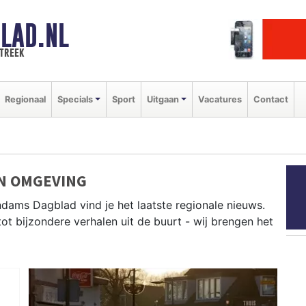
LAD.NL
streek
Regionaal
Specials
Sport
Uitgaan
Vacatures
Contact
N OMGEVING
dams Dagblad vind je het laatste regionale nieuws.
tot bijzondere verhalen uit de buurt - wij brengen het
it Koog, Wormerveer, Purmerend en andere