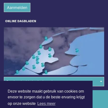
Aanmelden
ONLINE DAGBLADEN
Overige dagbladen in de regio
Deze website maakt gebruik van cookies om
Algemene voorwaarden
ervoor te zorgen dat u de beste ervaring krijgt
op onze website
Lees meer
Disclaimer