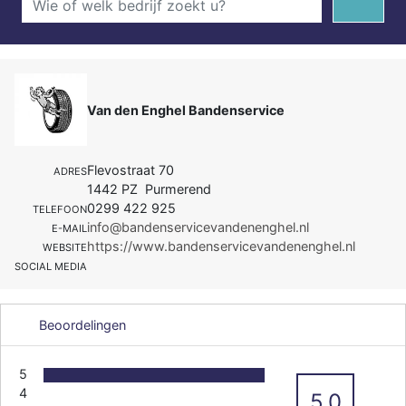
Van den Enghel Bandenservice
Flevostraat 70
ADRES
1442 PZ Purmerend
0299 422 925
TELEFOON
info@bandenservicevandenenghel.nl
E-MAIL
https://www.bandenservicevandenenghel.nl
WEBSITE
SOCIAL MEDIA
Beoordelingen
5
4
5.0