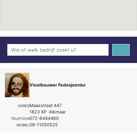
Vioolbouwer Fedosjeenko
Maasstraat 447
ADRES
1823 XP Alkmaar
072-8444460
TELEFOON
06-11050525
MOBIEL