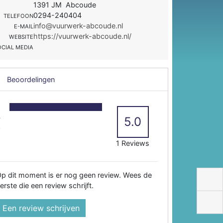
1391 JM Abcoude
0294-240404
TELEFOON
info@vuurwerk-abcoude.nl
E-MAIL
https://vuurwerk-abcoude.nl/
WEBSITE
OCIAL MEDIA
Beoordelingen
5
4
5.0
3
2
1 Reviews
p dit moment is er nog geen review. Wees de
erste die een review schrijft.
Een review schrijven