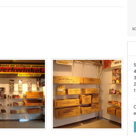
S
1
O
e