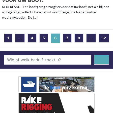
NEDERLAND - Een bootgarage zorgt ervoor dat uw boot, net als bij een
autogarage, volledig beschermt wordt tegen de Nederlandse
weersinvloeden. De [...]
1
...
4
5
6
(current)
7
8
...
12