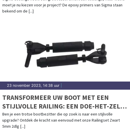
moet je nu kiezen voor je project? De epoxy primers van Sigma staan
bekend om de [...]
23 november 2023, 14:38 uur
|
TRANSFORMEER UW BOOT MET EEN
STIJLVOLLE RAILING: EEN DOE-HET-ZELF
PROJECT
Ben je een trotse bootbezitter die op zoek is naar een stijlvolle
upgrade? Ontdek de kracht van eenvoud met onze Railingset Zwart
5mm 2dlg [...]