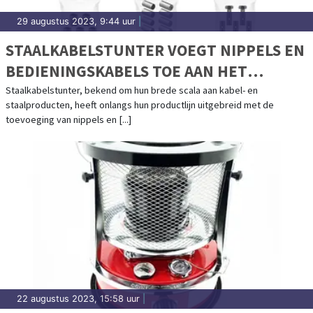
29 augustus 2023, 9:44 uur
|
STAALKABELSTUNTER VOEGT NIPPELS EN
BEDIENINGSKABELS TOE AAN HET
ASSORTIMENT
Staalkabelstunter, bekend om hun brede scala aan kabel- en
staalproducten, heeft onlangs hun productlijn uitgebreid met de
toevoeging van nippels en [...]
22 augustus 2023, 15:58 uur
|