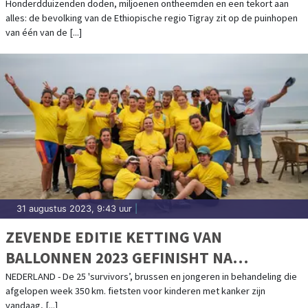
CONFLICT VAN DEZE EEUW
Honderdduizenden doden, miljoenen ontheemden en een tekort aan
alles: de bevolking van de Ethiopische regio Tigray zit op de puinhopen
van één van de [...]
31 augustus 2023, 9:43 uur
|
ZEVENDE EDITIE KETTING VAN
BALLONNEN 2023 GEFINISHT NA
FIETSTOCHT VAN 350 KILOMETER DOOR
NEDERLAND - De 25 'survivors’, brussen en jongeren in behandeling die
afgelopen week 350 km. fietsten voor kinderen met kanker zijn
NEDERLAND
vandaag, [...]