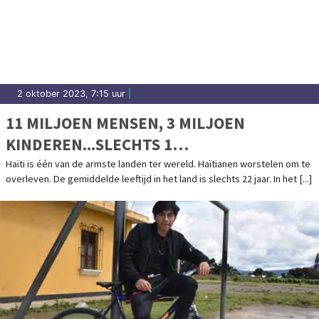
2 oktober 2023, 7:15 uur
|
11 MILJOEN MENSEN, 3 MILJOEN
KINDEREN...SLECHTS 1
KINDERZIEKENHUIS
Haïti is één van de armste landen ter wereld. Haïtianen worstelen om te
overleven. De gemiddelde leeftijd in het land is slechts 22 jaar. In het [...]