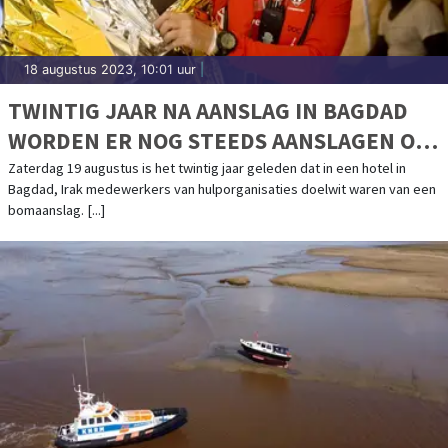
18 augustus 2023, 10:01 uur
|
TWINTIG JAAR NA AANSLAG IN BAGDAD
WORDEN ER NOG STEEDS AANSLAGEN OP
HULPVERLENERS GEPLEEGD
Zaterdag 19 augustus is het twintig jaar geleden dat in een hotel in
Bagdad, Irak medewerkers van hulporganisaties doelwit waren van een
bomaanslag. [...]