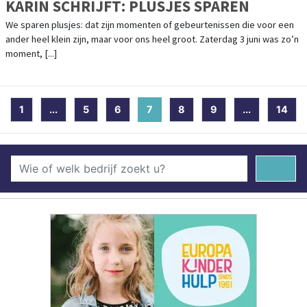
KARIN SCHRIJFT: PLUSJES SPAREN
We sparen plusjes: dat zijn momenten of gebeurtenissen die voor een
ander heel klein zijn, maar voor ons heel groot. Zaterdag 3 juni was zo’n
moment, [...]
1
...
5
6
7
(current)
8
9
...
14