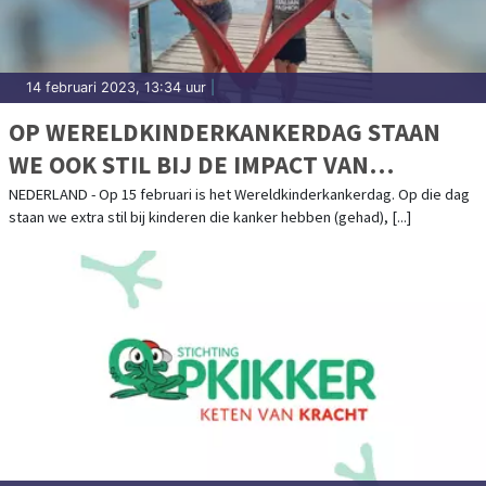
14 februari 2023, 13:34 uur
|
OP WERELDKINDERKANKERDAG STAAN
WE OOK STIL BIJ DE IMPACT VAN
KINDERKANKER OP HET GEZIN
NEDERLAND - Op 15 februari is het Wereldkinderkankerdag. Op die dag
staan we extra stil bij kinderen die kanker hebben (gehad), [...]