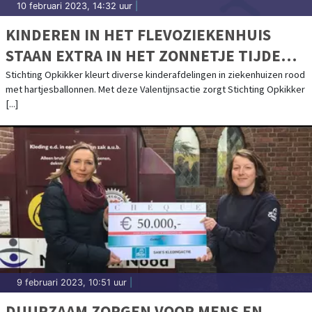
10 februari 2023, 14:32 uur
|
KINDEREN IN HET FLEVOZIEKENHUIS
STAAN EXTRA IN HET ZONNETJE TIJDENS
VALENTIJNSDAG
Stichting Opkikker kleurt diverse kinderafdelingen in ziekenhuizen rood
met hartjesballonnen. Met deze Valentijnsactie zorgt Stichting Opkikker
[...]
9 februari 2023, 10:51 uur
|
DUURZAAM ZORGEN VOOR MENS EN