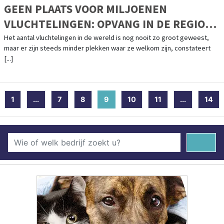
GEEN PLAATS VOOR MILJOENEN
VLUCHTELINGEN: OPVANG IN DE REGIO
STAAT ONDER DRUK
Het aantal vluchtelingen in de wereld is nog nooit zo groot geweest,
maar er zijn steeds minder plekken waar ze welkom zijn, constateert
[...]
1
...
7
8
9
(current)
10
11
...
14