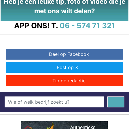
Heb je een leuke tip, foto of video die je
met ons wilt delen?
APP ONS!
T.
06 - 574 71 321
Deel op Facebook
Post op X
Tip de redactie