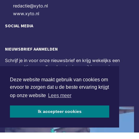
redactie@xyto.nl
www.xyto.nl
SOCIAL MEDIA
NIEUWSBRIEF AANMELDEN
Schrijf je in voor onze nieuwsbrief en krijg wekelijks een
samenvatting van alle gebeurtenissen uit jouw regio.
Deze website maakt gebruik van cookies om
Aanmelden
ervoor te zorgen dat u de beste ervaring krijgt
op onze website
Lees meer
ONLINE DAGBLADEN
Ik accepteer cookies